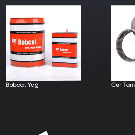
Bobcat Yağ
Cer Tami