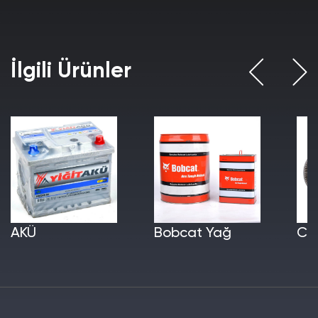
İlgili Ürünler
AKÜ
Bobcat Yağ
Cer