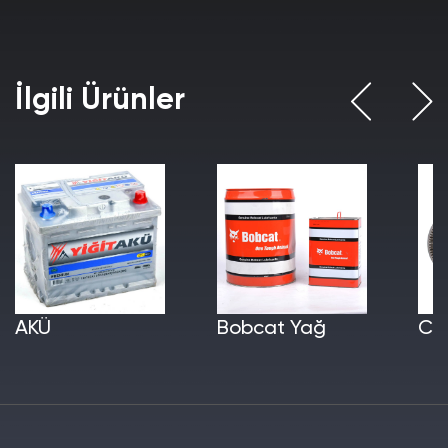
İlgili Ürünler
AKÜ
Bobcat Yağ
Cer