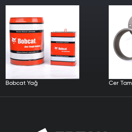
Bobcat Yağ
Cer Tami