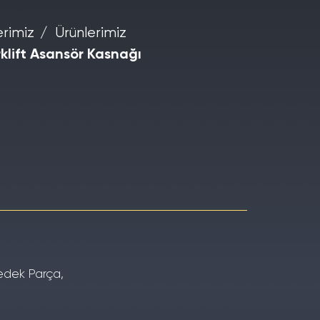
erimiz
Ürünlerimiz
rklift Asansör Kasnağı
Yedek Parça,