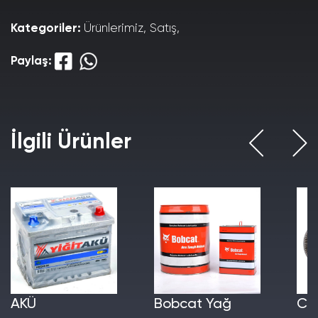
Kategoriler:
Ürünlerimiz, Satış,
Paylaş:
İlgili Ürünler
AKÜ
Bobcat Yağ
Cer